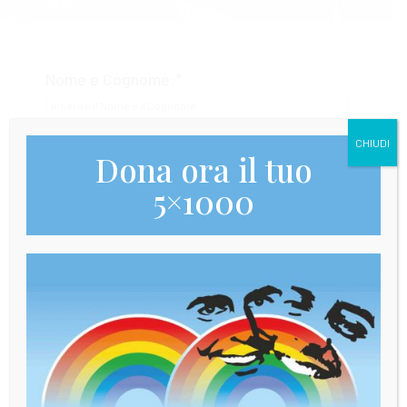
Nome e Cognome:*
Email:*
CHIUDI
Dona ora il tuo
5×1000
Telefono:*
Allega CV:*
Il tuo messaggio:*