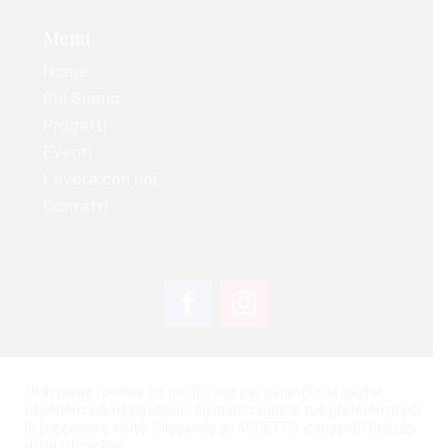
Menu
Home
Chi Siamo
Progetti
Eventi
Lavora con noi
Contatti
Utilizziamo i cookie sul nostro sito per garantirti la miglior
Powered by
One Digit
esperienza di navigazione, memorizzando le tue preferenze per
le successive visite. Cliccando su ACCETTO, consenti l'utilizzo
di tutti i cookies.